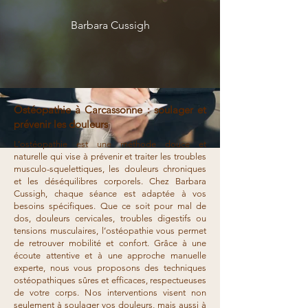
Barbara Cussigh
Ostéopathie à Carcassonne : soulager et
prévenir les douleurs
L’ostéopathie est une méthode douce et
naturelle qui vise à prévenir et traiter les troubles
musculo-squelettiques, les douleurs chroniques
et les déséquilibres corporels. Chez Barbara
Cussigh, chaque séance est adaptée à vos
besoins spécifiques. Que ce soit pour mal de
dos, douleurs cervicales, troubles digestifs ou
tensions musculaires, l’ostéopathie vous permet
de retrouver mobilité et confort. Grâce à une
écoute attentive et à une approche manuelle
experte, nous vous proposons des techniques
ostéopathiques sûres et efficaces, respectueuses
de votre corps. Nos interventions visent non
seulement à soulager vos douleurs, mais aussi à